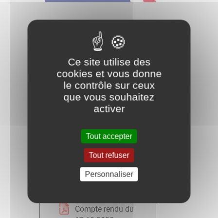
Liste de vos fichiers
Ce site utilise des
cookies et vous donne
Compte rendu du
le contrôle sur ceux
11 02 2020
que vous souhaitez
activer
Compte rendu du
25 05 2020
Tout accepter
Compte rendu du
Tout refuser
03 07 2020
Personnaliser
Compte rendu du
08 10 2020
Compte rendu du