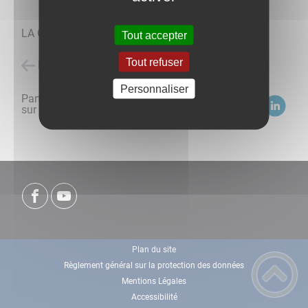
LA GARE
Tout accepter
Tout refuser
Retour à l'accueil
Personnaliser
Partagez
sur :
Plan du site
Règlement général sur la protection des données
Mentions Légales
Accessibilité