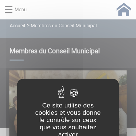
Lien
Lien
Lien
Lien
Panneau de gestion des cookies
Menu
d'accès
d'accès
d'accès
d'accès
rapide
rapide
rapide
rapide
au
au
à
au
Membres du Conseil Municipal
Accueil
menu
contenu
la
pied
principal
recherche
de
page
Membres du Conseil Municipal
Ce site utilise des
cookies et vous donne
le contrôle sur ceux
que vous souhaitez
activer