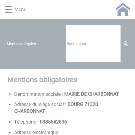
Lien
Lien
Lien
Lien
Panneau de gestion des cookies
Menu
d'accès
d'accès
d'accès
d'accès
rapide
rapide
rapide
rapide
au
au
à
au
menu
contenu
la
pied
principal
recherche
de
Mentions légales
page
Mentions obligatoires
Dénomination sociale :
MAIRIE DE CHARBONNAT
Adresse du siège social :
BOURG 71320
CHARBONNAT
Téléphone :
6982455830
Adresse électronique :