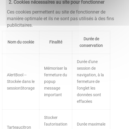
Cookies nécessaires au site pour fonctionner
Ces cookies permettent au site de fonctionner de
manière optimale et ils ne sont pas utilisés à des fins
publicitaires.
Durée de
Nom du cookie
Finalité
conservation
Durée d'une
Mémoriser la
session de
AlertBool --
fermeture du
navigation, à la
Stockée dans le
popup
fermeture de
sessionStorage
message
l'onglet les
important
données sont
effacées
Stocker
l'autorisation
Durée maximale
Tarteaucitron