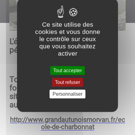
Ce site utilise des
cookies et vous donne
le contrôle sur ceux
L'école bénéficie d'une garderie
que vous souhaitez
périscolaire le matin et le soir
activer
Tout accepter
Tou
tes
les infos et les
Tout refuser
formulaires d'inscription sur le
Personnaliser
site du Grand Autunois Morvan
au lien suivant:
http://www.grandautunoismorvan.fr/ec
ole-de-charbonnat