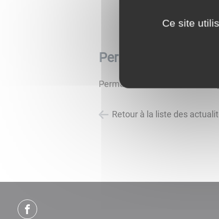
Ce site util
Permanences au pôle
Permanances des services de p
Retour à la liste des actuali