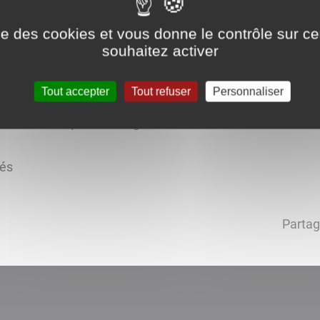
ise des cookies et vous donne le contrôle sur 
souhaitez activer
 d'Etang sur Arroux
Tout accepter
Tout refuser
Personnaliser
roximité au pôle d'Etang sur Arroux
tés
Partag