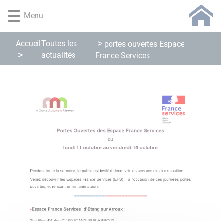
Lien
Lien
Lien
Lien
Panneau de gestion des cookies
Menu
d'accès
d'accès
d'accès
d'accès
rapide
rapide
rapide
rapide
au
au
à
au
Accueil
Toutes les
portes ouvertes Espace
menu
contenu
la
pied
actualités
France Services
principal
recherche
de
page