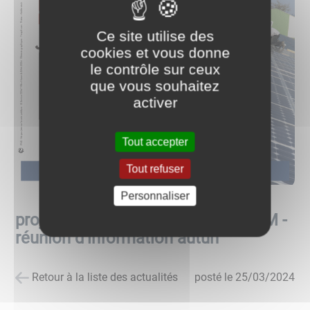
Ce site utilise des
cookies et vous donne
le contrôle sur ceux
que vous souhaitez
activer
Tout accepter
Tout refuser
Personnaliser
projet photovoltaïque agricole GAM -
réunion d'information autun
Retour à la liste des actualités
posté le
25/03/2024