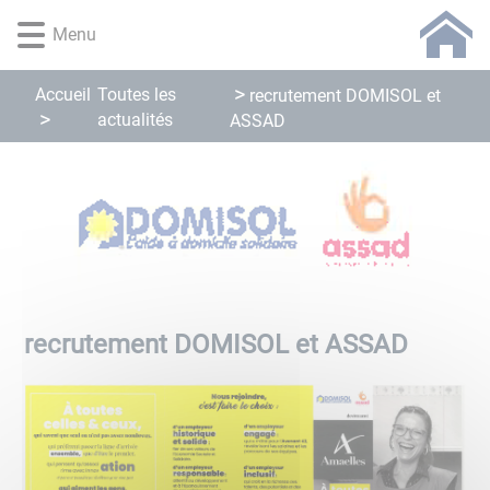
Lien
Lien
Lien
Lien
Panneau de gestion des cookies
Menu
d'accès
d'accès
d'accès
d'accès
rapide
rapide
rapide
rapide
au
au
à
au
Accueil
Toutes les
recrutement DOMISOL et
menu
contenu
la
pied
actualités
ASSAD
principal
recherche
de
page
recrutement DOMISOL et ASSAD