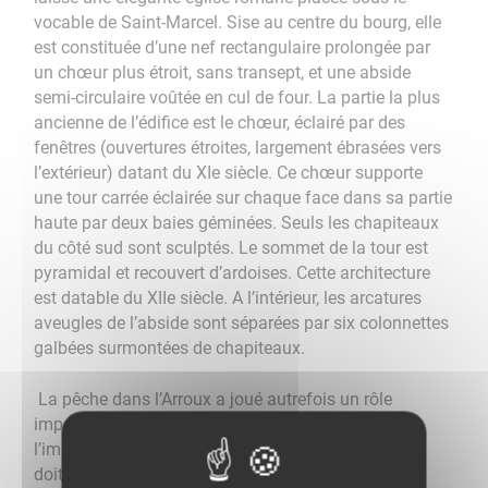
vocable de Saint-Marcel. Sise au centre du bourg, elle
est constituée d’une nef rectangulaire prolongée par
un chœur plus étroit, sans transept, et une abside
semi-circulaire voûtée en cul de four. La partie la plus
ancienne de l’édifice est le chœur, éclairé par des
fenêtres (ouvertures étroites, largement ébrasées vers
l’extérieur) datant du XIe siècle. Ce chœur supporte
une tour carrée éclairée sur chaque face dans sa partie
haute par deux baies géminées. Seuls les chapiteaux
du côté sud sont sculptés. Le sommet de la tour est
pyramidal et recouvert d’ardoises. Cette architecture
est datable du XIIe siècle. A l’intérieur, les arcatures
aveugles de l’abside sont séparées par six colonnettes
galbées surmontées de chapiteaux.
La pêche dans l’Arroux a joué autrefois un rôle
important. En 1645, un recensement destiné à
l’imposition relève pour Charbonnat 42 feux, ce qui
doit correspondre à environ 200 habitants, parmi