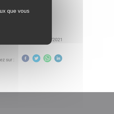
ceux que vous
.gouv.fr/la-vaccination-
posté le
03/05/2021
ez sur :