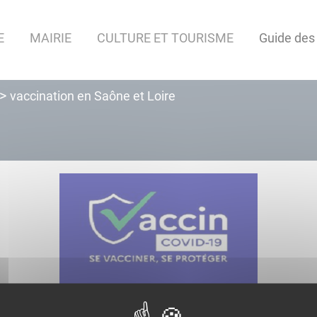
E
MAIRIE
CULTURE ET TOURISME
Guide des
vaccination en Saône et Loire