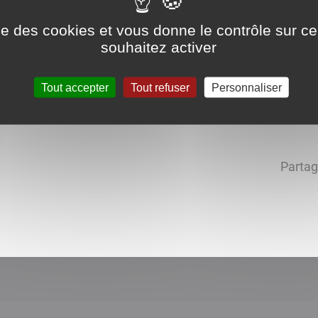
 et Loire
ise des cookies et vous donne le contrôle sur 
souhaitez activer
vaccination en Saône et Loire : http://www.saone-et-loire
Tout accepter
Tout refuser
Personnaliser
tés
Partag