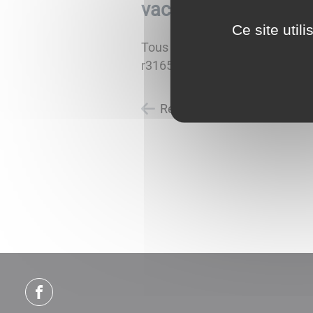
vaccination en Saône
Ce site util
Tous les renseignements dur la 
r3165.html
Retour à la liste des actuali